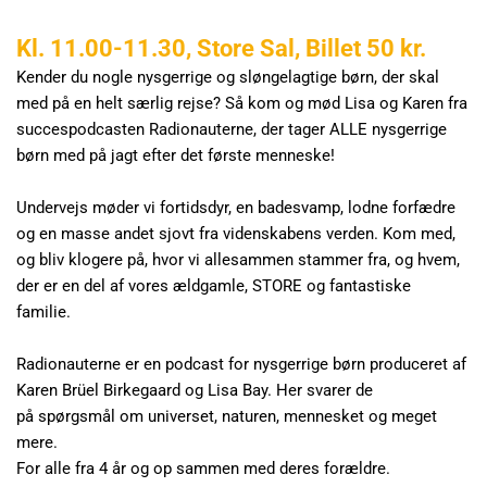
Kl. 11.00-11.30, Store Sal, Billet 50 kr.
Kender du nogle nysgerrige og sløngelagtige børn, der skal 
med på en helt særlig rejse? Så kom og mød Lisa og Karen fra 
succespodcasten Radionauterne, der tager ALLE nysgerrige 
børn med på jagt efter det første menneske! 
Undervejs møder vi fortidsdyr, en badesvamp, lodne forfædre 
og en masse andet sjovt fra videnskabens verden. Kom med, 
og bliv klogere på, hvor vi allesammen stammer fra, og hvem, 
der er en del af vores ældgamle, STORE og fantastiske 
familie. 
Radionauterne er en podcast for nysgerrige børn produceret af 
Karen Brüel Birkegaard og Lisa Bay. Her svarer de 
på spørgsmål om universet, naturen, mennesket og meget 
mere.  
For alle fra 4 år og op sammen med deres forældre.